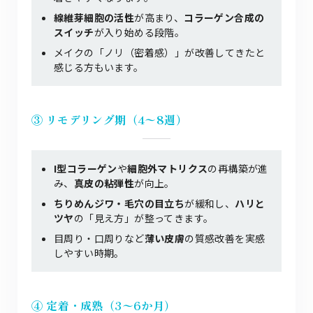
線維芽細胞の活性
が高まり、
コラーゲン合成の
スイッチ
が入り始める段階。
メイクの「ノリ（密着感）」が改善してきたと
感じる方もいます。
③ リモデリング期（4〜8週）
I型コラーゲン
や
細胞外マトリクス
の再構築が進
み、
真皮の粘弾性
が向上。
ちりめんジワ・毛穴の目立ち
が緩和し、
ハリと
ツヤ
の「見え方」が整ってきます。
目周り・口周りなど
薄い皮膚
の質感改善を実感
しやすい時期。
④ 定着・成熟（3〜6か月）