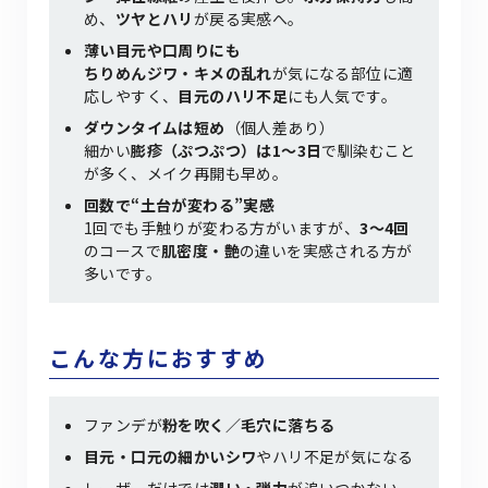
め、
ツヤとハリ
が戻る実感へ。
薄い目元や口周りにも
ちりめんジワ・キメの乱れ
が気になる部位に適
応しやすく、
目元のハリ不足
にも人気です。
ダウンタイムは短め
（個人差あり）
細かい
膨疹（ぷつぷつ）は1〜3日
で馴染むこと
が多く、メイク再開も早め。
回数で“土台が変わる”実感
1回でも手触りが変わる方がいますが、
3〜4回
のコースで
肌密度・艶
の違いを実感される方が
多いです。
こんな方におすすめ
ファンデが
粉を吹く／毛穴に落ちる
目元・口元の細かいシワ
やハリ不足が気になる