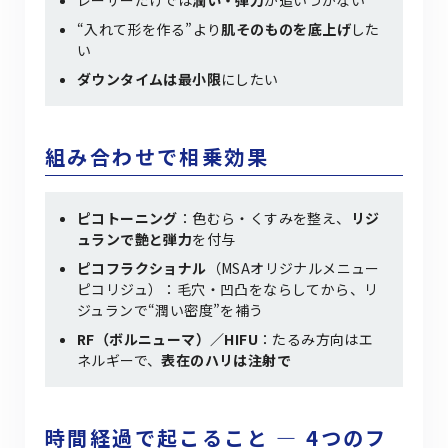
レーザーだけでは
潤い・弾力
が追いつかない
“入れて形を作る”より
肌そのものを底上げ
した
い
ダウンタイムは最小限
にしたい
組み合わせで相乗効果
ピコトーニング
：色むら・くすみを整え、
リジ
ュランで艶と弾力
を付与
ピコフラクショナル
（MSAオリジナルメニュー
ピコリジュ）：毛穴・凹凸をならしてから、リ
ジュランで“潤い密度”を補う
RF（ボルニューマ）／HIFU
：たるみ方向はエ
ネルギーで、
表在のハリは注射で
時間経過で起こること ― 4つのフ