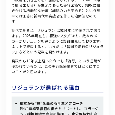
で膨らませる）が主流であった美容医療で、細胞に働
きかける機能的な治療（細胞の力を高める）という意
味ではまさに新時代の突破功を作った治療法なので
す。
調べてみると、リジュランは2014年に発表されており
ます。2025年現在も、根強い人気があり、数々のメー
カーがリジュランを追うように製品開発しております。
ネットで検索すると、いまだに「韓国で流行のリジュラ
ン」などという記載を見かけます。
発表から10年以上経った今でも「流行」という言葉が
使われているのは、この美容医療業界ではとくにすご
いことだと思います。
リジュランが選ばれる理由
根本から“質”を高める再生アプローチ
PNが
線維芽細胞
の働きをサポートし、
コラーゲ
ン・弾性線維
の産生を後押し。
水分保持力
も高