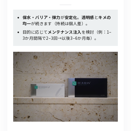
保水・バリア・弾力
が
安定化
。
透明感
と
キメの
均一
が続きます（持続は個人差）。
目的に応じて
メンテナンス注入
を検討（例：1–
3か月間隔で2–3回→以後3–6か月毎）。