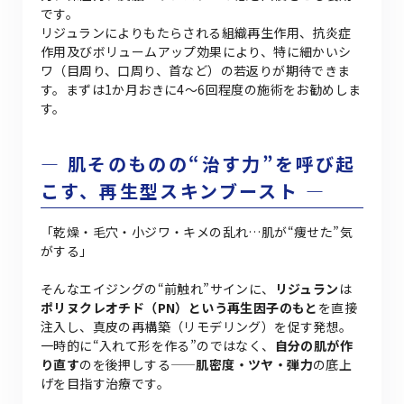
です。
リジュランによりもたらされる組織再生作用、抗炎症
作用及びボリュームアップ効果により、特に細かいシ
ワ（目周り、口周り、首など）の若返りが期待できま
す。まずは1か月おきに4〜6回程度の施術をお勧めしま
す。
― 肌そのものの“治す力”を呼び起
こす、再生型スキンブースト ―
「乾燥・毛穴・小ジワ・キメの乱れ…肌が“痩せた”気
がする」
そんなエイジングの“前触れ”サインに、
リジュラン
は
ポリヌクレオチド（PN）という再生因子のもと
を直接
注入し、真皮の再構築（リモデリング）を促す発想。
一時的に“入れて形を作る”のではなく、
自分の肌が作
り直す
のを後押しする——
肌密度・ツヤ・弾力
の底上
げを目指す治療です。