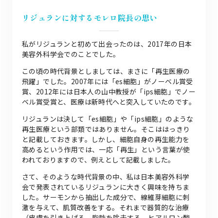
リジュランに対するモレロ院長の思い
私がリジュランと初めて出会ったのは、2017年の日本
美容外科学会でのことでした。
この頃の時代背景としましては、まさに「再生医療の
飛躍」でした。2007年には「es細胞」がノーベル賞受
賞、2012年には日本人の山中教授が「ips細胞」でノー
ベル賞受賞と、医療は新時代へと突入していたのです。
リジュランは決して「es細胞」や「ips細胞」のような
再生医療という部類ではありません。そこははっきり
と記載しておきます。しかし、細胞自身の再生能力を
高めるという作用では、一応「再生」という言葉が使
われておりますので、例えとして記載しました。
さて、そのような時代背景の中、私は日本美容外科学
会で発表されているリジュランに大きく興味を持ちま
した。サーモンから抽出した成分で、線維芽細胞に刺
激を与えて、肌質改善をする。それまで器質的な治療
（皮膚を引き上げる、脂肪を除去する、ヒアルロン酸