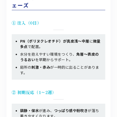
ェーズ
① 注入（0日）
PN（ポリヌクレオチド）が真皮浅〜中層
に
微量
多点
で配置。
水分を抱えやすい環境をつくり、
角層〜表皮の
うるおい
を早期からサポート。
局所の
刺激・赤み
が一時的に出ることがありま
す。
② 初期反応（1〜2週）
鎮静・保水
が進み、
つっぱり感や粉吹き
が落ち
着きやすくなります。