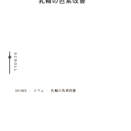
乳輪の色素改善
SCROLL
HOME
>
コラム
>
乳輪の色素改善