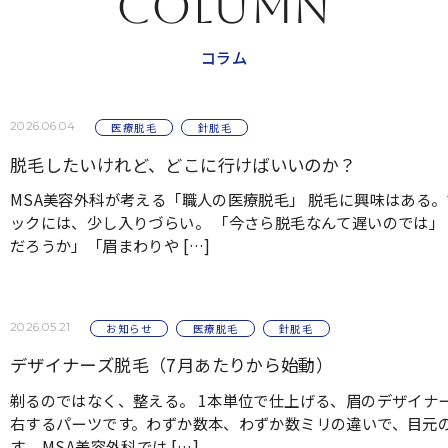
COLUMN
コラム
2026.06.04
医療脱毛
針脱毛
脱毛したいけれど、どこに行けばいいのか？
MSA美容外科が考える「職人の医療脱毛」 脱毛に興味はある
ックには、少し入りづらい。 「今さら脱毛なんて遅いのでは
だろうか」「眉まわりや […]
2026.05.21
お知らせ
医療脱毛
針脱毛
デザイナーズ脱毛（7月あたりから始動）
剃るのではなく、整える。 1本単位で仕上げる、眉のデザイナ
右するパーツです。わずか数本、わずか数ミリの違いで、目元
す。 MSA美容外科では […]