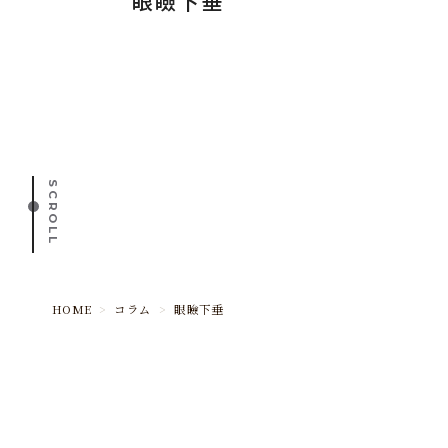
眼瞼下垂
SCROLL
HOME
>
コラム
>
眼瞼下垂