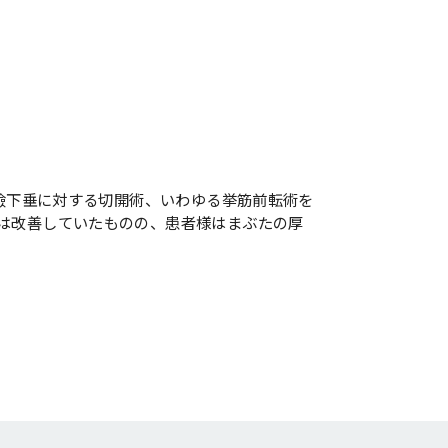
眼瞼下垂に対する切開術、いわゆる挙筋前転術を
体は改善していたものの、患者様はまぶたの厚