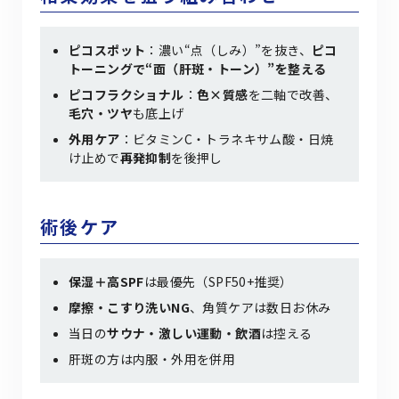
ピコスポット
：濃い“点（しみ）”を抜き、
ピコ
トーニングで“面（肝斑・トーン）”を整える
ピコフラクショナル
：
色×質感
を二軸で改善、
毛穴・ツヤ
も底上げ
外用ケア
：ビタミンC・トラネキサム酸・日焼
け止めで
再発抑制
を後押し
術後ケア
保湿＋高SPF
は最優先（SPF50+推奨）
摩擦・こすり洗いNG
、角質ケアは数日お休み
当日の
サウナ・激しい運動・飲酒
は控える
肝斑の方は内服・外用を併用