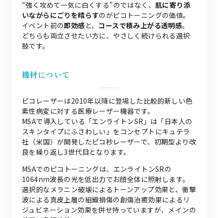
“強く攻めて一気に白くする”のではなく、
肌に寄り添
いながらにごりを晴らす
のがピコトーニングの価値。
イベント前の
即効感
と、
コースで積み上がる透明感
。
どちらも両立させたい方に、やさしく続けられる選択
肢です。
機材について
ピコレーザーは2010年以降に登場した比較的新しい色
素性病変に対する医療レーザー機器です。
MSAで導入している「エンライトンSR」は「日本人の
スキンタイプにふさわしい」をコンセプトにキュテラ
社（米国）が開発したピコ秒レーザーで、初期型より改
良を繰り返し3世代目となります。
MSAでのピコトーニングは、エンライトンSRの
1064nm波長の光を低出力でお顔全体に照射します。
選択的なメラニン破壊によるトーンアップ効果と、衝撃
波による真皮上層の組織損傷の創傷治癒効果によるリ
ジュビネーション効果を併せ持っていますが、メインの