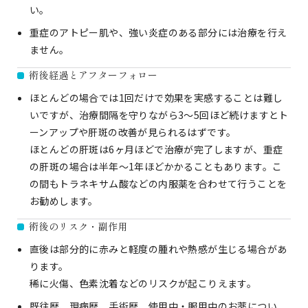
い。
重症のアトピー肌や、強い炎症のある部分には治療を行え
ません。
術後経過とアフターフォロー
ほとんどの場合では1回だけで効果を実感することは難し
いですが、治療間隔を守りながら3〜5回ほど続けますとト
ーンアップや肝斑の改善が見られるはずです。
ほとんどの肝斑は6ヶ月ほどで治療が完了しますが、重症
の肝斑の場合は半年〜1年ほどかかることもあります。こ
の間もトラネキサム酸などの内服薬を合わせて行うことを
お勧めします。
術後のリスク・副作用
直後は部分的に赤みと軽度の腫れや熱感が生じる場合があ
ります。
稀に火傷、色素沈着などのリスクが起こりえます。
既往歴、現病歴、手術歴、使用中・服用中のお薬につい