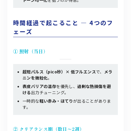
トーン均一化
を狙うのが得意。
時間経過で起こること ― 4つのフ
ェーズ
① 照射（当日）
超短パルス（pico秒）× 低フルエンス
で、
メラ
ニンを微粒化
。
表皮バリアの温存
を優先し、
過剰な熱損傷を避
ける
出力チューニング。
一時的な
軽い赤み・ほてり
が出ることがありま
す。
② クリアランス期（数日〜2週）