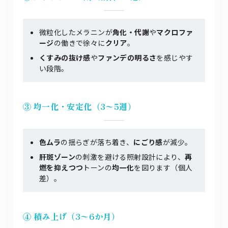
微粒化したメラニンが
角化・代謝
や
マクロファ
ージ
の働きで徐々に
クリア
。
くすみの抜け感
や
ファンデの明るさ
を感じやす
い段階。
③ 均一化・安定化（3〜5週）
色ムラ
の揺らぎが落ち着き、
にごり感
が減少。
肝斑ゾーン
の刺激を避ける照射設計により、
再
燃を抑えつつ
トーンの
均一化
を図ります（個人
差）。
④ 積み上げ（3〜6か月）