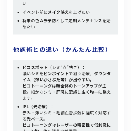
い
イベント前に
メイク映え
を上げたい
将来の
色ムラ予防
として定期メンテナンスを始
めたい
他施術との違い（かんたん比較）
ピコスポット
（シミ“点”抜き）：
濃いシミを
ピンポイント
で狙う治療。
ダウンタ
イム（薄いかさぶた等）が出やすい。
ピコトーニングは顔全体のトーンアップ
が主
役。細かなシミ・肝斑に配慮し
広く均一に
整え
ます。
IPL（光治療）
：
赤み・薄いシミ・毛細血管拡張に幅広く対応す
る
光ベース
。
ピコトーニング
は
レーザーの精密性
で
低刺激に