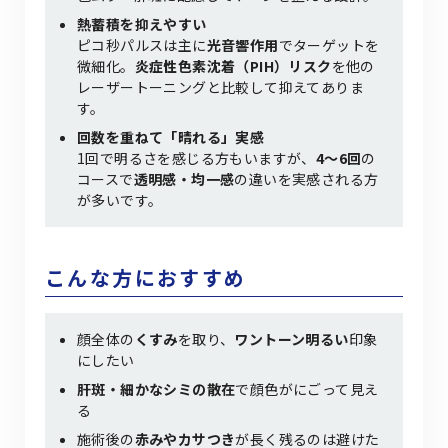
熱蓄積を抑えやすい
ピコ秒パルスは主に
光音響作用
でターゲットを
微細化。
炎症性色素沈着（PIH）リスク
を他の
レーザートーニングと比較して抑えてありま
す。
回数を重ねて「晴れる」実感
1回で明るさを感じる方もいますが、
4〜6回
の
コースで
透明感・均一感
の違いを実感される方
が多いです。
こんな方におすすめ
顔全体の
くすみ
を取り、
ワントーン明るい
印象
にしたい
肝斑・細かなシミの散在
で顔色がにごって見え
る
施術後の
赤みやカサつき
が長く残るのは避けた