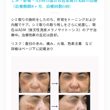
しみ・肝斑・ADMの混合性色素斑の実際の治療
（治療期間8ヶ月、治療回数6回）
シミ取りの施術をしたのち、肝斑をトーニングおよび
内服でケア。シミ取りの取り残しをさらに処置し、現
在はADM（後天性真皮メラノサイトーシス）のアザ治
療中。治療効果の反応は良好。
リスク：数日の赤み、痛み、火傷、色素沈着 など
詳細はページ下に記載あり