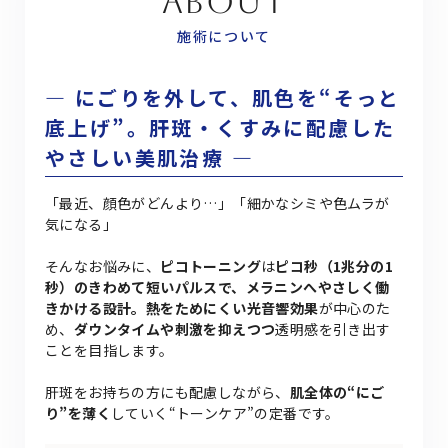
ABOUT
施術について
― にごりを外して、肌色を“そっと
底上げ”。肝斑・くすみに配慮した
やさしい美肌治療 ―
「最近、顔色がどんより…」「細かなシミや色ムラが
気になる」
そんなお悩みに、
ピコトーニング
は
ピコ秒（1兆分の1
秒）のきわめて短いパルスで、メラニンへやさしく働
きかける設計。熱をためにくい光音響効果
が中心のた
め、
ダウンタイムや刺激を抑えつつ
透明感を引き出す
ことを目指します。
肝斑をお持ちの方にも配慮しながら、
肌全体の“にご
り”を薄く
していく“トーンケア”の定番です。