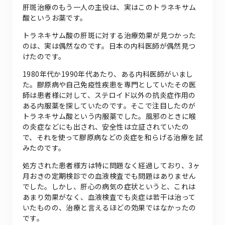
肝斑治療のもう一人の主役は、実はこのトラネキサム
酸というお薬です。
トラネキサム酸の肝斑に対する治療効果が見つかった
のは、実は偶然なのです。日本の内科医師が偶然見つ
けたのです。
1980年代か1990年代あたり、ある内科医師がいまし
た。膠原病や自己免疫性疾患を専門としていたその医
師は患者様に対して、ステロイド以外の抗炎症作用の
ある内服薬を探していたのです。そこで注目したのが
トラネキサム酸という内服薬でした。風邪のときに喉
の炎症などにも出され、安全性は立証されていたの
で、それを使って膠原病などの炎症を和らげる治療を試
みたのです。
処方された患者様方は特に問題なく経過しており、3ヶ
月おきの定期検診での血液検査でも問題はありません
でした。しかし、肝心の病気の症状というと、これは
あまり効果がなく、血液検査でも炎症は若干は治って
いたものの、治療と言えるほどの効果ではなかったの
です。