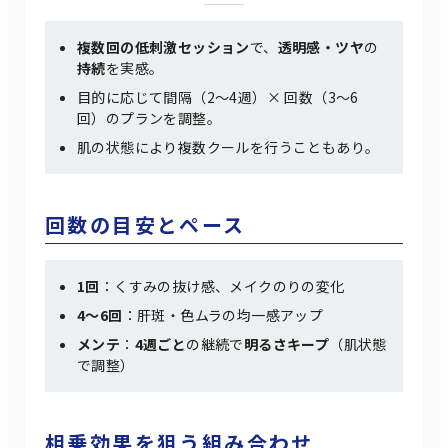
複数回の低刺激セッション
で、
透明感・ツヤ
の
持続
を実感。
目的に応じて間隔（2〜4週）× 回数（3〜6
回）のプランを調整。
肌の状態により複数クールを行うこともあり。
回数の目安とペース
1回
：くすみの抜け感、メイクのりの変化
4〜6回
：肝斑・色ムラの均一感アップ
メンテ
：
4週ごと
の継続で
明るさキープ
（肌状態
で調整）
相乗効果を狙う組み合わせ