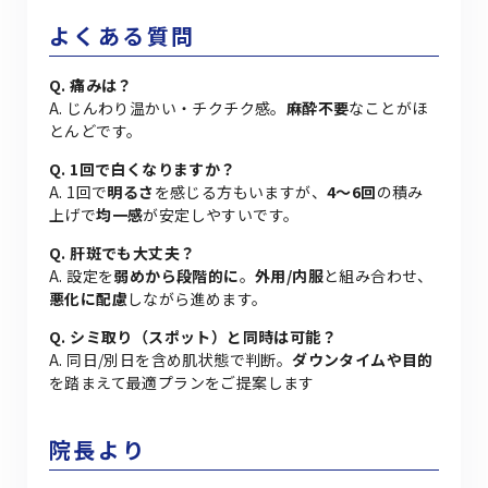
よくある質問
Q. 痛みは？
A. じんわり温かい・チクチク感。
麻酔不要
なことがほ
とんどです。
Q. 1回で白くなりますか？
A. 1回で
明るさ
を感じる方もいますが、
4〜6回
の積み
上げで
均一感
が安定しやすいです。
Q. 肝斑でも大丈夫？
A. 設定を
弱めから段階的に
。
外用/内服
と組み合わせ、
悪化に配慮
しながら進めます。
Q. シミ取り（スポット）と同時は可能？
A. 同日/別日を含め肌状態で判断。
ダウンタイムや目的
を踏まえて最適プランをご提案します
院長より