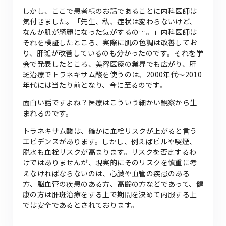
しかし、ここで患者様のお話であることに内科医師は
気付きました。「先生、私、症状は変わらないけど、
なんか肌が綺麗になった気がするの…。」内科医師は
それを検証したところ、実際に肌の色調は改善してお
り、肝斑が改善しているのも分かったのです。それを学
会で発表したところ、美容医療の業界でも広がり、肝
斑治療でトラネキサム酸を使うのは、2000年代〜2010
年代には当たり前となり、今に至るのです。
面白い話ですよね？医療はこういう細かい観察から生
まれるのです。
トラネキサム酸は、確かに血栓リスクが上がると言う
エビデンスがあります。しかし、例えばピルや喫煙、
脱水も血栓リスクが高まります。リスクを否定するわ
けではありませんが、現実的にそのリスクを慎重に考
えなければならないのは、心臓や血管の疾患のある
方、脳血管の疾患のある方、高齢の方などであって、健
康の方は肝斑治療をする上で期間を決めて内服する上
では安全であるとされております。