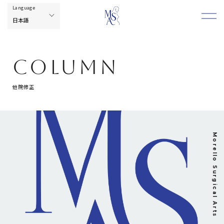
COLUMN
他院修正
Morello Surgical Arts