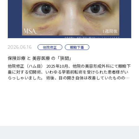
2026.06.16
他院修正
眼瞼下垂
保険診療 と 美容医療 の「狭間」
他院修正（ハム目） 2025年10月、他院の美容形成外科にて眼瞼下
垂に対する切開術、いわゆる挙筋前転術を受けられた患者様がい
らっしゃいました。 術後、目の開き自体は改善していたものの、
患者様はまぶたの厚みに悩まされていま […]