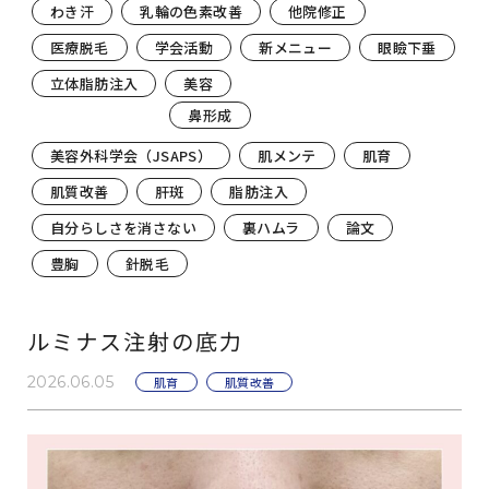
わき汗
乳輪の色素改善
他院修正
医療脱毛
学会活動
新メニュー
眼瞼下垂
立体脂肪注入
美容
鼻形成
美容外科学会（JSAPS）
肌メンテ
肌育
肌質改善
肝斑
脂肪注入
自分らしさを消さない
裏ハムラ
論文
豊胸
針脱毛
ルミナス注射の底力
2026.06.05
肌育
肌質改善