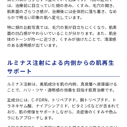
は、治療前に目立っていた頬の赤み、くすみ、毛穴の開き、
肌表面のざらつき感が、治療後には全体的に落ち着き、なめ
らかで明るい印象の肌へ変化しています。
特に頬の比較写真では、毛穴の影が目立ちにくくなり、肌表
面の凹凸感がやわらいでいることが分かります。また、肌全
体のトーンが均一に近づき、くすみが抜けたことで、清潔感
のある透明感が出ています。
ルミナス注射による内側からの肌再生
サポート
ルミナス注射は、美肌成分を肌の内側、真皮層へ直接届ける
ことで、ハリ・ツヤ・透明感の改善を目指す肌育治療です。
主成分には、C-PDRN、トリペプチド、銅トリペプチド、ト
ラネキサム酸、ナイアシンアミド、ビタミンEなどが含まれて
おり、肌の修復をサポートしながら、炎症後のくすみや色ム
ラにもアプローチします。