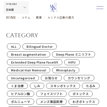
HOME
>
コラム
>
肌育
>
ルミナス注射の底力
category
ALL
Bilingual Doctor
Breast augmentation
Deep Plane ミニリフト
Extended Deep Plane Facelift
HIFU
Medical Hair Removal
Rhinoplasty
Uncategorized
お知らせ
カウンセリング
くま治療
しみ
スキンボトックス
たるみ
ヒアルロン酸
フェイスリフト
ボトックス
ボルニューマ
メンズ美容医療
わきボトックス