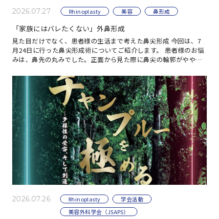
2026.07.27
Rhinoplasty
美容
鼻形成
「家族にはバレたくない」外鼻形成
見た目だけでなく、患者様の生活まで考えた鼻尖形成 今回は、7
月24日に行った鼻尖形成術についてご紹介します。 患者様のお悩
みは、鼻先の丸みでした。正面から見た際に鼻尖の輪郭がやや不
明瞭で、ご本人としては、もう少し鼻先の形 […]
2026.07.26
Rhinoplasty
学会活動
美容外科学会（JSAPS）