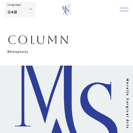
COLUMN
Rhinoplasty
Morello Surgical Arts