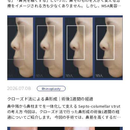
る」「鼻先を細くする」といった、鼻そのものを大きく変える治
療をイメージされる方も少なくありません。 しかし、MSA美容外
科が目指しているのは、鼻だけが目立つ変化で […]
2026.07.08
Rhinoplasty
クローズド法による鼻形成｜術後1週間の経過
鼻中隔から鼻柱までを一体化して支える Septo-columellar strut
の考え方 今回は、クローズド法で行った鼻形成の術後1週間の経
過についてご紹介します。 今回の手術では、鼻筋を高くするだけ
ではなく、鼻先の […]