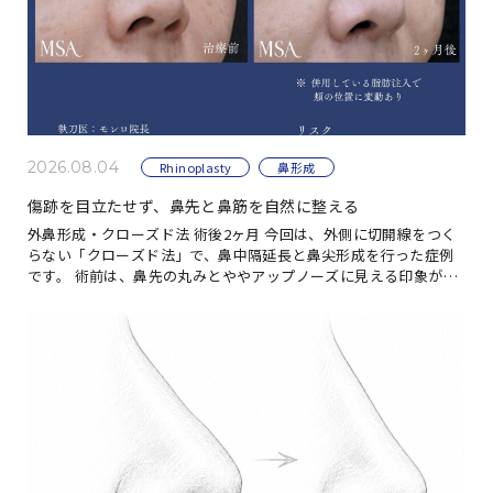
2026.08.04
Rhinoplasty
鼻形成
傷跡を目立たせず、鼻先と鼻筋を自然に整える
外鼻形成・クローズド法 術後2ヶ月 今回は、外側に切開線をつく
らない「クローズド法」で、鼻中隔延長と鼻尖形成を行った症例
です。 術前は、鼻先の丸みとややアップノーズに見える印象があ
りました。 手術では、鼻の穴の内側からア […]