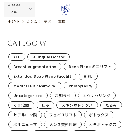
HOME
>
コラム
>
美容
>
本物
category
ALL
Bilingual Doctor
Breast augmentation
Deep Plane ミニリフト
Extended Deep Plane Facelift
HIFU
Medical Hair Removal
Rhinoplasty
Uncategorized
お知らせ
カウンセリング
くま治療
しみ
スキンボトックス
たるみ
ヒアルロン酸
フェイスリフト
ボトックス
ボルニューマ
メンズ美容医療
わきボトックス