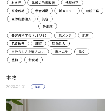
わき汗
乳輪の色素改善
他院修正
医療脱毛
学会活動
新メニュー
眼瞼下垂
立体脂肪注入
美容
鼻形成
美容外科学会（JSAPS）
肌メンテ
肌育
肌質改善
肝斑
脂肪注入
自分らしさを消さない
裏ハムラ
論文
豊胸
針脱毛
本物
2026.04.01
美容