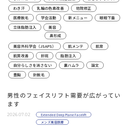
わき汗
乳輪の色素改善
他院修正
医療脱毛
学会活動
新メニュー
眼瞼下垂
立体脂肪注入
美容
鼻形成
美容外科学会（JSAPS）
肌メンテ
肌育
肌質改善
肝斑
脂肪注入
自分らしさを消さない
裏ハムラ
論文
豊胸
針脱毛
男性のフェイスリフト需要が広がってい
ます
2026.07.02
Extended Deep Plane Facelift
メンズ美容医療