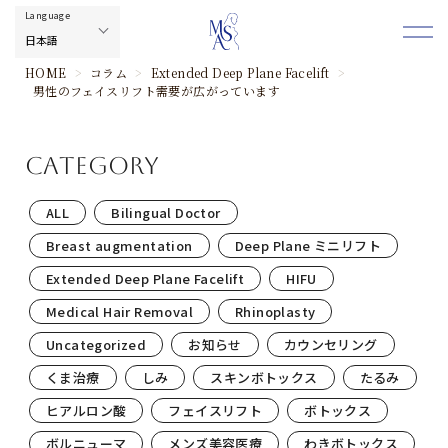
HOME
>
コラム
>
Extended Deep Plane Facelift
>
男性のフェイスリフト需要が広がっています
category
ALL
Bilingual Doctor
Breast augmentation
Deep Plane ミニリフト
Extended Deep Plane Facelift
HIFU
Medical Hair Removal
Rhinoplasty
Uncategorized
お知らせ
カウンセリング
くま治療
しみ
スキンボトックス
たるみ
ヒアルロン酸
フェイスリフト
ボトックス
ボルニューマ
メンズ美容医療
わきボトックス