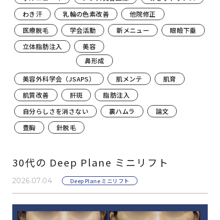
わき汗
乳輪の色素改善
他院修正
医療脱毛
学会活動
新メニュー
眼瞼下垂
立体脂肪注入
美容
鼻形成
美容外科学会（JSAPS）
肌メンテ
肌育
肌質改善
肝斑
脂肪注入
自分らしさを消さない
裏ハムラ
論文
豊胸
針脱毛
30代の Deep Plane ミニリフト
2026.07.04
Deep Plane ミニリフト