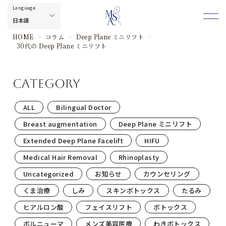
HOME
>
コラム
>
Deep Plane ミニリフト
>
30代の Deep Plane ミニリフト
category
ALL
Bilingual Doctor
Breast augmentation
Deep Plane ミニリフト
Extended Deep Plane Facelift
HIFU
Medical Hair Removal
Rhinoplasty
Uncategorized
お知らせ
カウンセリング
くま治療
しみ
スキンボトックス
たるみ
ヒアルロン酸
フェイスリフト
ボトックス
ボルニューマ
メンズ美容医療
わきボトックス