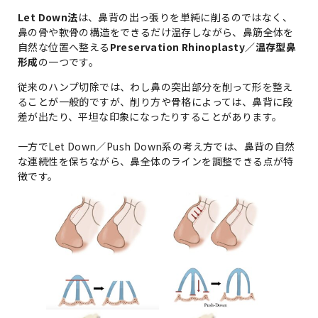
Let Down法
は、鼻背の出っ張りを単純に削るのではなく、
鼻の骨や軟骨の構造をできるだけ温存しながら、鼻筋全体を
自然な位置へ整える
Preservation Rhinoplasty／温存型鼻
形成
の一つです。
従来のハンプ切除では、わし鼻の突出部分を削って形を整え
ることが一般的ですが、削り方や骨格によっては、鼻背に段
差が出たり、平坦な印象になったりすることがあります。
一方でLet Down／Push Down系の考え方では、鼻背の自然
な連続性を保ちながら、鼻全体のラインを調整できる点が特
徴です。