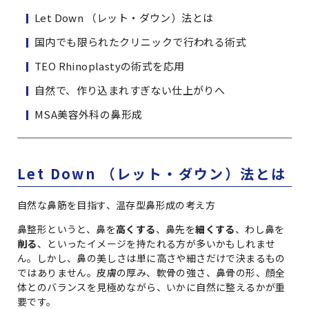
Let Down （レット・ダウン）法とは
国内でも限られたクリニックで行われる術式
TEO Rhinoplastyの術式を応用
自然で、作り込まれすぎない仕上がりへ
MSA美容外科の鼻形成
Let Down （レット・ダウン）法とは
自然な鼻筋を目指す、温存型鼻形成の考え方
鼻整形というと、鼻を
高くする
、鼻先を
細くする
、わし鼻を
削る
、といったイメージを持たれる方が多いかもしれませ
ん。しかし、鼻の美しさは単に高さや細さだけで決まるもの
ではありません。皮膚の厚み、軟骨の強さ、鼻骨の形、顔全
体とのバランスを見極めながら、いかに自然に整えるかが重
要です。