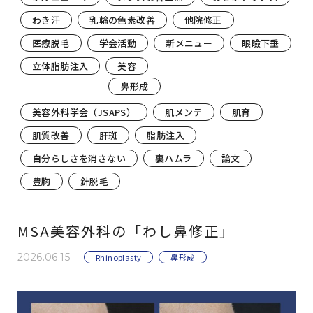
わき汗
乳輪の色素改善
他院修正
医療脱毛
学会活動
新メニュー
眼瞼下垂
立体脂肪注入
美容
鼻形成
美容外科学会（JSAPS）
肌メンテ
肌育
肌質改善
肝斑
脂肪注入
自分らしさを消さない
裏ハムラ
論文
豊胸
針脱毛
MSA美容外科の「わし鼻修正」
2026.06.15
Rhinoplasty
鼻形成