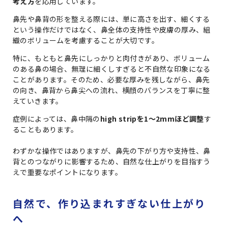
考え方
を応用しています。
鼻先や鼻背の形を整える際には、単に高さを出す、細くする
という操作だけではなく、鼻全体の支持性や皮膚の厚み、組
織のボリュームを考慮することが大切です。
特に、もともと鼻先にしっかりと肉付きがあり、ボリューム
のある鼻の場合、無理に細くしすぎると不自然な印象になる
ことがあります。そのため、必要な厚みを残しながら、鼻先
の向き、鼻背から鼻尖への流れ、横顔のバランスを丁寧に整
えていきます。
症例によっては、鼻中隔の
high stripを1〜2mmほど調整
す
ることもあります。
わずかな操作ではありますが、鼻先の下がり方や支持性、鼻
背とのつながりに影響するため、自然な仕上がりを目指すう
えで重要なポイントになります。
自然で、作り込まれすぎない仕上がり
へ