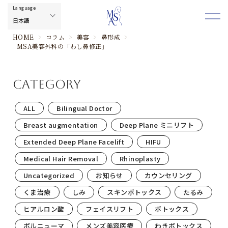
HOME
>
コラム
>
美容
>
鼻形成
>
MSA美容外科の「わし鼻修正」
category
ALL
Bilingual Doctor
Breast augmentation
Deep Plane ミニリフト
Extended Deep Plane Facelift
HIFU
Medical Hair Removal
Rhinoplasty
Uncategorized
お知らせ
カウンセリング
くま治療
しみ
スキンボトックス
たるみ
ヒアルロン酸
フェイスリフト
ボトックス
ボルニューマ
メンズ美容医療
わきボトックス