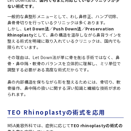
ない術式です
。
一般的な鼻整形メニューとして、わし鼻修正、ハンプ切除、
鼻骨骨切りを行っているクリニックは多くあります。
しかし、
Let Down法／Push Down法／Preservation
Rhinoplasty
として、鼻の構造を温存しながら鼻背ラインを
整える術式を明確に取り入れているクリニックは、国内でも
限られています。
その理由は、Let Down法が単に骨を削る手術ではなく、鼻
骨・鼻中隔・軟骨のバランスを立体的に理解し、ミリ単位で
調整する必要がある高度な術式だからです。
鼻の内部構造を保ちながら形を整えるためには、骨切り、軟
骨操作、鼻中隔の扱いに関する深い知識と繊細な技術が求め
られます。
TEO Rhinoplastyの術式を応用
MSA美容外科では、症例に応じて
TEO rhinoplastyの術式の