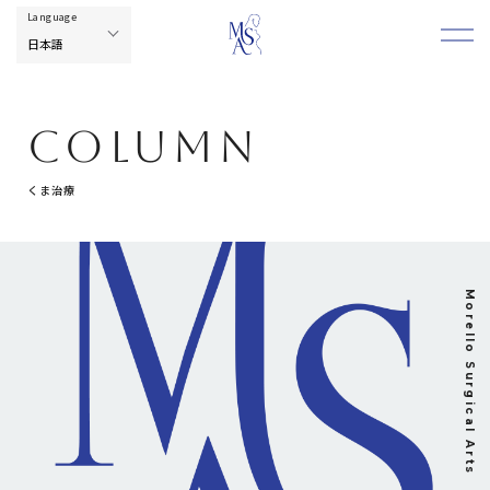
COLUMN
くま治療
Morello Surgical Arts