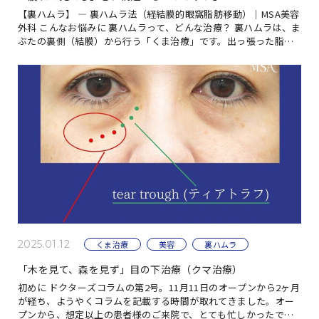
【裏ハムラ】 ― 裏ハムラ法（経結膜的眼窩脂肪移動）｜MSA美容
外科 こんなお悩みに 裏ハムラって、どんな治療？ 裏ハムラは、ま
ぶたの裏側（結膜）から行う「くま治療」です。出っ張った脂肪
をただ減らすのではなく、ふくらみの […]
2025.01.12
くま治療
美容
裏ハムラ
「木を見て、森を見ず」目の下治療（クマ治療）
初めに ドクターズコラムの第2号。11月11日のオープンから2ヶ月
が経ち、ようやくコラムを記載する時間が取れてきました。オー
プンから、想定以上の患者様のご来院で、とても忙しかったで