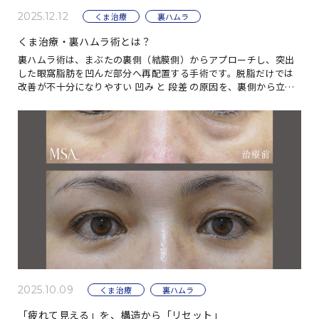
2025.12.12
くま治療
裏ハムラ
くま治療・裏ハムラ術とは？
裏ハムラ術は、まぶたの裏側（結膜側）からアプローチし、突出
した眼窩脂肪を凹んだ部分へ再配置する手術です。脱脂だけでは
改善が不十分になりやすい 凹み と 段差 の原因を、裏側から立体
的に調整します。この治療の解剖学的ポイン […]
2025.10.09
くま治療
裏ハムラ
「疲れて見える」を、構造から「リセット」