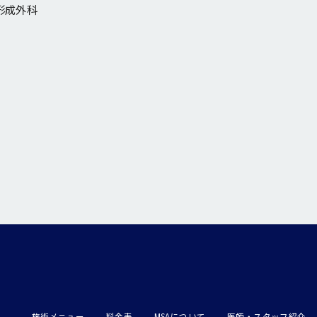
形成外科
施術メニュー
料金表
MSAについて
医師・スタッフ紹介