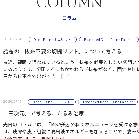
COLUMN
コラム
2026.07.28
Deep Plane ミニリフト
Extended Deep Plane Facelift
話題の「抜糸不要の切開リフト」について考える
最近、福岡で行われているという「抜糸を必要としない切開フ
いるようです。切開するにもかかわらず抜糸がなく、固定やド
日から仕事や外出ができ、 […]
2026.07.15
Deep Plane ミニリフト
Extended Deep Plane Facelift
「三次元」で考える、たるみ治療
先日のコラムでは、「MSA美容外科でボルニューマを受ける意
は、皮膚や皮下組織に高周波エネルギーを加えることで、痛み
治療です。特に、まだ大 […]